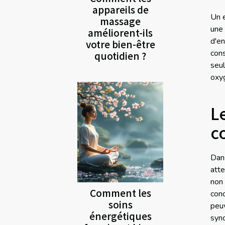
appareils de
Un e
massage
une
améliorent-ils
d'en
votre bien-être
con
quotidien ?
seul
oxyg
L
c
Dans
att
non
Comment les
conc
soins
peu
énergétiques
syn