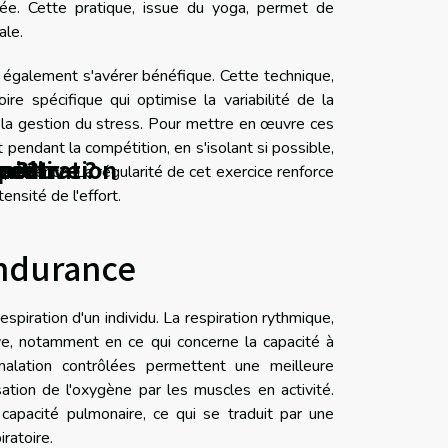
osée. Cette pratique, issue du yoga, permet de
ale.
 également s'avérer bénéfique. Cette technique,
re spécifique qui optimise la variabilité de la
t la gestion du stress. Pour mettre en œuvre ces
endant la compétition, en s'isolant si possible,
midi
e ?
?
e ?
portive ?
ve ?
ncentration
e présence. La régularité de cet exercice renforce
ensité de l'effort.
endurance
spiration d'un individu. La respiration rythmique,
ve, notamment en ce qui concerne la capacité à
xhalation contrôlées permettent une meilleure
ation de l'oxygène par les muscles en activité.
 capacité pulmonaire, ce qui se traduit par une
iratoire.