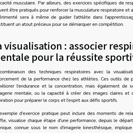
ficacité musculaire. Par ailleurs, des exercices spécifiques de res
ent être pratiqués pour renforcer la musculature respiratoire et 
érimenté sera à même de guider l'athlète dans l'apprentissage
tituent un atout précieux pour se démarquer en compétition.
a visualisation : associer resp
entale pour la réussite sport
combinaison des techniques respiratoires avec la visualisa
forcement de la performance chez les athlètes. Ces outils de
méliorer l'endurance et la concentration, mais également de se
agerie mentale, ou la capacité à créer des images claires et dé
iration pour préparer le corps et l'esprit aux défis sportifs.
exemple d'exercice pratique peut inclure des moments de relax
fle, visualise chaque étape d'une performance, depuis le départ 
hnique, connue sous le nom d'imagerie kinesthésique, impliq