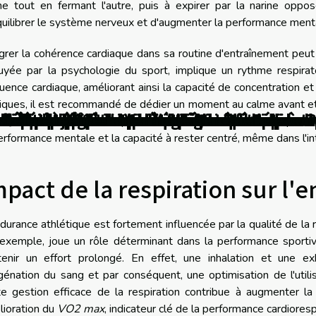
ine tout en fermant l'autre, puis à expirer par la narine opp
uilibrer le système nerveux et d'augmenter la performance ment
grer la cohérence cardiaque dans sa routine d'entraînement peut
yée par la psychologie du sport, implique un rythme respiratoi
uence cardiaque, améliorant ainsi la capacité de concentration e
iques, il est recommandé de dédier un moment au calme avant et p
clé oubliée contre la fatigue de l’après-
luence-t-elle votre expérience de pêch
nne sur la réduction du stress
liorent-ils votre bien-être quotidien 
sent bien-être et équilibre ?
e après 40 ans pour une santé optimal
nale pour booster votre performance s
liorent-ils la santé au travail ?
ée pour optimiser votre routine sporti
la récupération après l'entraînement
tion quotidienne pour la santé mentale ?
ment-elles votre bien-être quotidien ?
seniors pour rester actif
e casquette contre la chaleur estivale
nt transforme votre routine fitness
 idéale pour vos besoins de santé
on stratégies de visualisation et de co
 bien-être quotidien
favorisent le bien-être mental
es pratiques de Yin Yoga
avec le jeûne intermittent
otidienne
 le bien-être
 se concentrer sur sa respiration et entrer dans un état de plein
erformance mentale et la capacité à rester centré, même dans l'int
mpact de la respiration sur l'
durance athlétique est fortement influencée par la qualité de la re
 exemple, joue un rôle déterminant dans la performance sporti
tenir un effort prolongé. En effet, une inhalation et une e
énation du sang et par conséquent, une optimisation de l'utilis
e gestion efficace de la respiration contribue à augmenter la
lioration du
VO2 max
, indicateur clé de la performance cardioresp