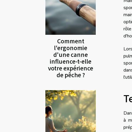
Maît
spo
mai
opti
rôle
d'ho
Comment
l'ergonomie
Lors
d'une canne
pul
influence-t-elle
spor
votre expérience
dan
de pêche ?
l'ut
T
Dans
à ma
prép