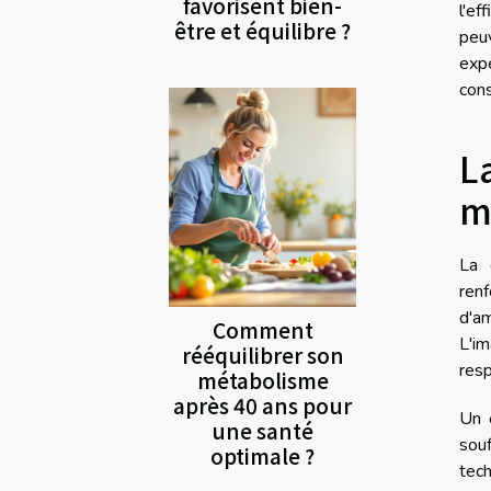
favorisent bien-
l'ef
être et équilibre ?
peuv
exp
cons
L
m
La 
ren
d'a
Comment
L'im
rééquilibrer son
resp
métabolisme
après 40 ans pour
Un 
une santé
souf
optimale ?
tec