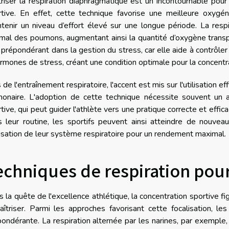
riser la respiration diaphragmatique est un incontournable pour
rtive. En effet, cette technique favorise une meilleure oxygé
ntenir un niveau d’effort élevé sur une longue période. La res
mal des poumons, augmentant ainsi la quantité d’oxygène trans
 prépondérant dans la gestion du stress, car elle aide à contrôler
rmones de stress, créant une condition optimale pour la concentra
 de l'entraînement respiratoire, l'accent est mis sur l'utilisation 
monaire. L'adoption de cette technique nécessite souvent un
tive, qui peut guider l'athlète vers une pratique correcte et effic
s leur routine, les sportifs peuvent ainsi atteindre de nouvea
ilisation de leur système respiratoire pour un rendement maximal.
echniques de respiration pour
 la quête de l'excellence athlétique, la concentration sportive 
îtriser. Parmi les approches favorisant cette focalisation, l
ondérante. La respiration alternée par les narines, par exemple,