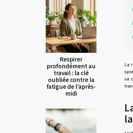
Respirer
La r
profondément au
travail : la clé
spor
oubliée contre la
sa c
fatigue de l’après-
tran
midi
L
l