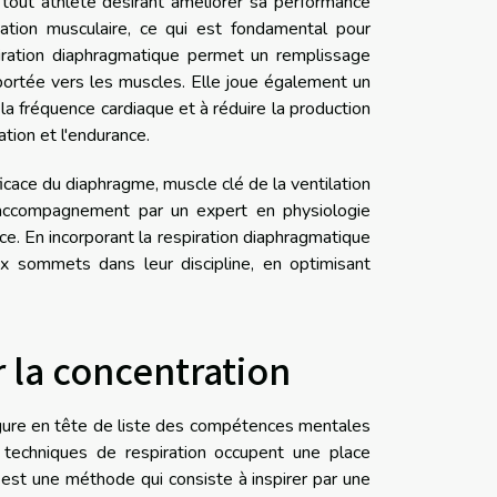
 tout athlète désirant améliorer sa performance
nation musculaire, ce qui est fondamental pour
piration diaphragmatique permet un remplissage
portée vers les muscles. Elle joue également un
 la fréquence cardiaque et à réduire la production
tion et l'endurance.
efficace du diaphragme, muscle clé de la ventilation
 accompagnement par un expert en physiologie
ace. En incorporant la respiration diaphragmatique
ux sommets dans leur discipline, en optimisant
 la concentration
figure en tête de liste des compétences mentales
es techniques de respiration occupent une place
 est une méthode qui consiste à inspirer par une