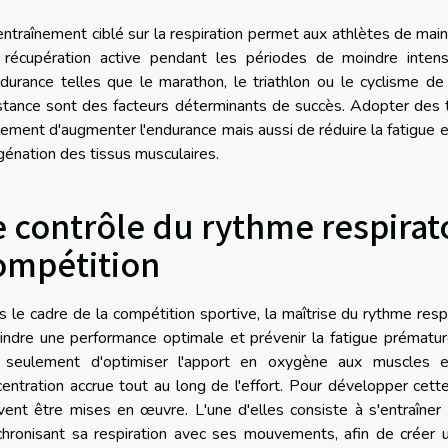
ntraînement ciblé sur la respiration permet aux athlètes de maint
 récupération active pendant les périodes de moindre intensi
durance telles que le marathon, le triathlon ou le cyclisme de 
stance sont des facteurs déterminants de succès. Adopter des 
ement d'augmenter l'endurance mais aussi de réduire la fatigue e
énation des tissus musculaires.
e contrôle du rythme respirato
ompétition
 le cadre de la compétition sportive, la maîtrise du rythme re
eindre une performance optimale et prévenir la fatigue prématu
 seulement d'optimiser l'apport en oxygène aux muscles e
entration accrue tout au long de l'effort. Pour développer cett
vent être mises en œuvre. L'une d'elles consiste à s'entraîner
chronisant sa respiration avec ses mouvements, afin de créer u