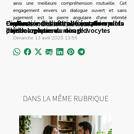
ainsi une meilleure compréhension mutuelle. Cet
engagement envers un dialogue ouvert et sans
jugement est la pierre angulaire d'une intimité
Confier son bien-être au couple :
Exploration des motivations et impacts
L'influence de notre alimentation sur la
Le pouvoir de l'intimité émotionnelle
renforcée, où le tabou n'a pas sa place.
métamorphose ou mirage ?
psychologiques du don d'ovocytes
libido
dans les relations
Dimanche 13 avril 2025 13:55
DANS LA MÊME RUBRIQUE