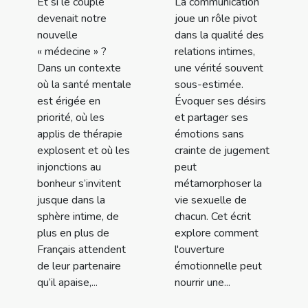
Et si le couple
La communication
devenait notre
joue un rôle pivot
nouvelle
dans la qualité des
« médecine » ?
relations intimes,
Dans un contexte
une vérité souvent
où la santé mentale
sous-estimée.
est érigée en
Évoquer ses désirs
priorité, où les
et partager ses
applis de thérapie
émotions sans
explosent et où les
crainte de jugement
injonctions au
peut
bonheur s’invitent
métamorphoser la
jusque dans la
vie sexuelle de
sphère intime, de
chacun. Cet écrit
plus en plus de
explore comment
Français attendent
l'ouverture
de leur partenaire
émotionnelle peut
qu’il apaise,...
nourrir une...