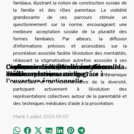
familiaux, illustrant la notion de construction sociale de
la famille et des rôles parentaux. La visibilité
grandissante de ces parcours stimule un
questionnement sur la norme, encourageant une
meilleure acceptation sociale de la pluralité des
formes familiales. Par ailleurs, la diffusion
d’informations précises et accessibles sur la
procréation assistée facilite l’évolution des mentalités,
réduisant la stigmatisation autrefois associée à ces
Confier son bien-être au couple :
Communication intime sans tabou
L'influence de notre alimentation sur la
Le pouvoir de l'intimité émotionnelle
pratiques. Ainsi, l’intégration du don d’ovocytes dans la
métamorphose ou mirage ?
améliorer sa vie sexuelle grâce à
libido
dans les relations
société contemporaine traduit une dynamique
l'ouverture émotionnelle
d’ouverture et de reconnaissance de la diversité,
participant activement à l’évolution des
représentations collectives autour de la parentalité et
des techniques médicales d’aide à la procréation.
Mardi 1 juillet 2025 09:07