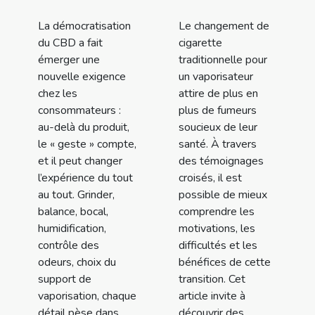
La démocratisation
Le changement de
du CBD a fait
cigarette
émerger une
traditionnelle pour
nouvelle exigence
un vaporisateur
chez les
attire de plus en
consommateurs :
plus de fumeurs
au-delà du produit,
soucieux de leur
le « geste » compte,
santé. À travers
et il peut changer
des témoignages
l’expérience du tout
croisés, il est
au tout. Grinder,
possible de mieux
balance, bocal,
comprendre les
humidification,
motivations, les
contrôle des
difficultés et les
odeurs, choix du
bénéfices de cette
support de
transition. Cet
vaporisation, chaque
article invite à
détail pèse dans...
découvrir des...